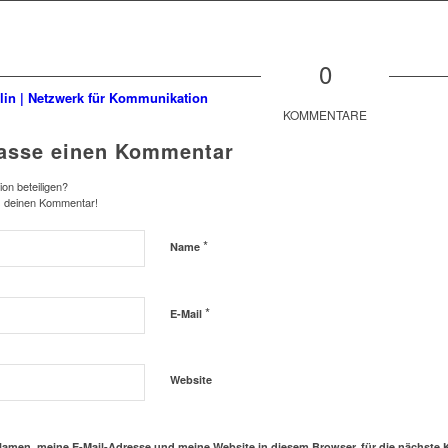
0
KOMMENTARE
lasse einen Kommentar
on beteiligen?
s deinen Kommentar!
*
Name
*
E-Mail
Website
amen, meine E-Mail-Adresse und meine Website in diesem Browser, für die nächste