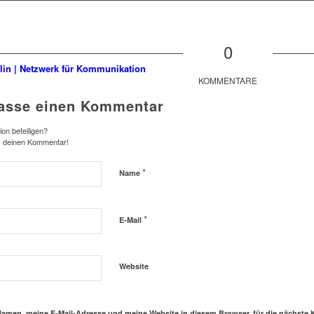
0
KOMMENTARE
lasse einen Kommentar
on beteiligen?
s deinen Kommentar!
*
Name
*
E-Mail
Website
amen, meine E-Mail-Adresse und meine Website in diesem Browser, für die nächste