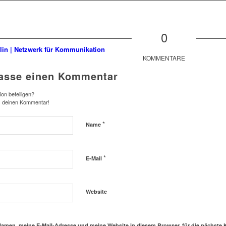
0
KOMMENTARE
lasse einen Kommentar
on beteiligen?
s deinen Kommentar!
*
Name
*
E-Mail
Website
amen, meine E-Mail-Adresse und meine Website in diesem Browser, für die nächste