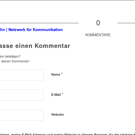
0
KOMMENTARE
lasse einen Kommentar
on beteiligen?
s deinen Kommentar!
*
Name
*
E-Mail
Website
amen, meine E-Mail-Adresse und meine Website in diesem Browser, für die nächste